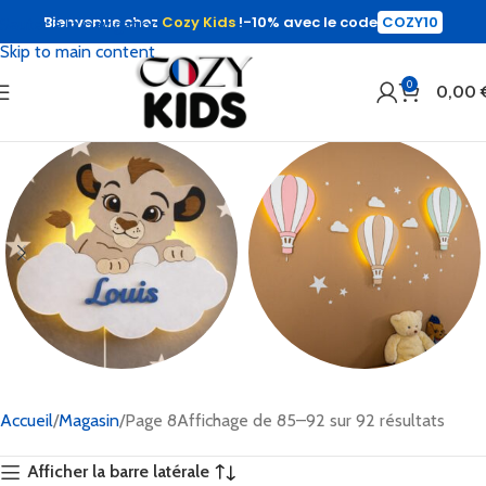
Bienvenue chez
Cozy Kids
!
-10% avec le code
COZY10
Sauter à la navigation
Skip to main content
0
0,00
Veilleuses
Veilleuses
personnalisées
Accueil
Magasin
Page 8
Affichage de 85–92 sur 92 résultats
Afficher la barre latérale