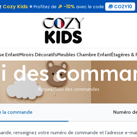
ez
Cozy Kids
⭐
🎉 -10%
🎁 COZY10
Profitez de
avec le code
se Enfant
Miroirs Décoratifs
Meubles Chambre Enfant
Étagères &
vi des comma
Accueil
Suivi des commandes
de la commande
Numéro de 
ande, renseignez votre numéro de commande et l’adresse e-mail ut