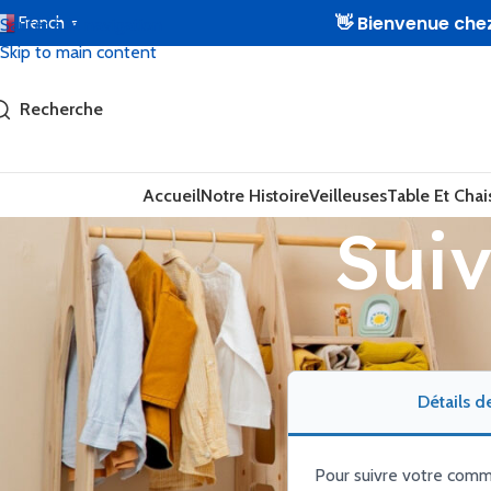
👋 Bienvenue ch
French
Sauter à la navigation
▼
Skip to main content
Recherche
Accueil
Notre Histoire
Veilleuses
Table Et Chai
Sui
Détails 
Pour suivre votre comm