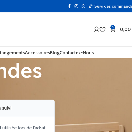
Suivi des command
0
0,00
 Rangements
Accessoires
Blog
Contactez-Nous
ndes
suivi
ilisée lors de l’achat.