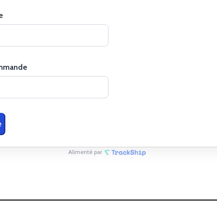
e
ommande
e
Alimenté par