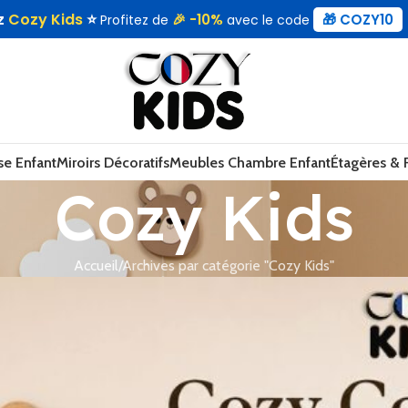
ez
Cozy Kids
⭐
🎉 -10%
🎁 COZY10
Profitez de
avec le code
se Enfant
Miroirs Décoratifs
Meubles Chambre Enfant
Étagères &
Cozy Kids
Accueil
Archives par catégorie "Cozy Kids"