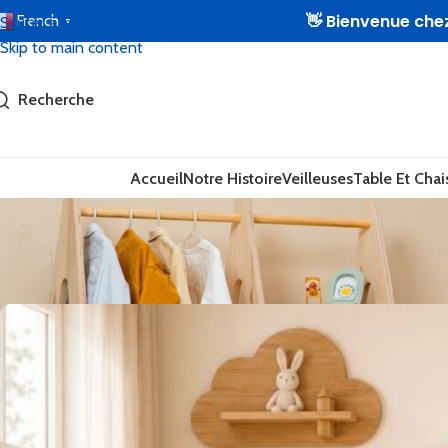
👋 Bienvenue ch
French
Sauter à la navigation
▼
Skip to main content
Recherche
Accueil
Notre Histoire
Veilleuses
Table Et Chai