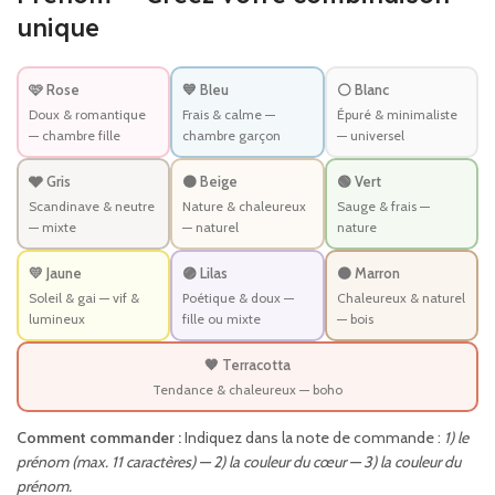
unique
🩷 Rose
💙 Bleu
⚪ Blanc
Doux & romantique
Frais & calme —
Épuré & minimaliste
— chambre fille
chambre garçon
— universel
🩶 Gris
🟤 Beige
🟢 Vert
Scandinave & neutre
Nature & chaleureux
Sauge & frais —
— mixte
— naturel
nature
💛 Jaune
🟣 Lilas
🟤 Marron
Soleil & gai — vif &
Poétique & doux —
Chaleureux & naturel
lumineux
fille ou mixte
— bois
🧡 Terracotta
Tendance & chaleureux — boho
Comment commander :
Indiquez dans la note de commande :
1) le
prénom (max. 11 caractères) — 2) la couleur du cœur — 3) la couleur du
prénom.