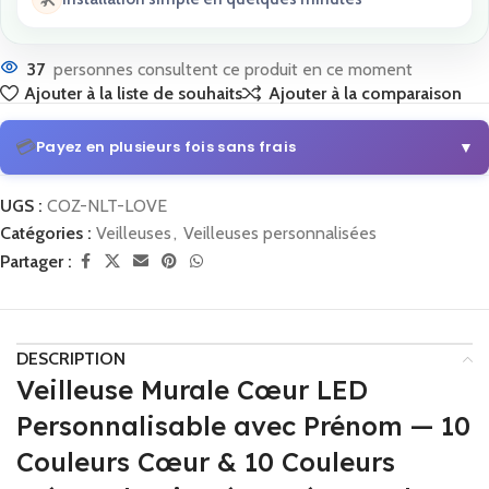
37
personnes consultent ce produit en ce moment
Ajouter à la liste de souhaits
Ajouter à la comparaison
💳
Payez en plusieurs fois sans frais
▼
UGS :
COZ-NLT-LOVE
3x ou 4x sans frais
Catégories :
Veilleuses
,
Veilleuses personnalisées
Dès 30€ d'achat
Partager :
💡
Comment en profiter :
Sélectionnez
PayPal
lors du paiement et
choisissez votre échéancier.
DESCRIPTION
3x ou 4x avec Klarna
Simple et sécurisé
Veilleuse Murale Cœur LED
💡
Comment en profiter :
Sélectionnez
Klarna
lors du paiement et
Personnalisable avec Prénom — 10
configurez vos mensualités.
Couleurs Cœur & 10 Couleurs