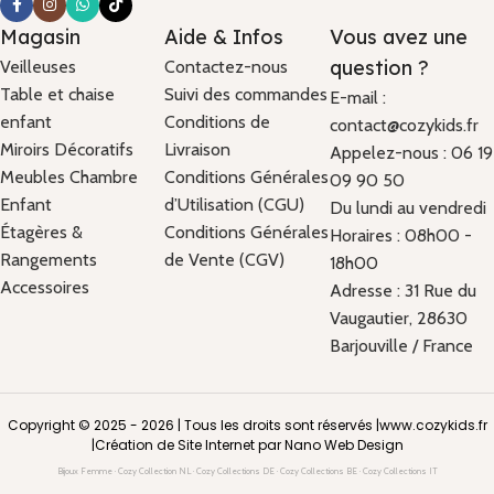
Magasin
Aide & Infos
Vous avez une
question ?
Veilleuses
Contactez-nous
Table et chaise
Suivi des commandes
E-mail :
enfant
Conditions de
contact@cozykids.fr
Miroirs Décoratifs
Livraison
Appelez-nous : 06 19
Meubles Chambre
Conditions Générales
09 90 50
Enfant
d’Utilisation (CGU)
Du lundi au vendredi
Étagères &
Conditions Générales
Horaires : 08h00 -
Rangements
de Vente (CGV)
18h00
Accessoires
Adresse : 31 Rue du
Vaugautier, 28630
Barjouville / France
Copyright © 2025 - 2026 | Tous les droits sont réservés |
www.cozykids.fr
|
Création de Site Internet par Nano Web Design
Bijoux Femme
·
Cozy Collection NL
·
Cozy Collections DE
·
Cozy Collections BE
·
Cozy Collections IT