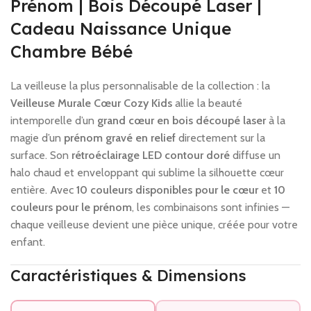
Prénom | Bois Découpé Laser |
🔒 Paiement sécurisé
•
Sans frais cachés
Cadeau Naissance Unique
Chambre Bébé
La veilleuse la plus personnalisable de la collection : la
Veilleuse Murale Cœur Cozy Kids
allie la beauté
intemporelle d’un
grand cœur en bois découpé laser
à la
magie d’un
prénom gravé en relief
directement sur la
surface. Son
rétroéclairage LED contour doré
diffuse un
halo chaud et enveloppant qui sublime la silhouette cœur
entière. Avec
10 couleurs disponibles pour le cœur
et
10
couleurs pour le prénom
, les combinaisons sont infinies —
chaque veilleuse devient une pièce unique, créée pour votre
enfant.
Caractéristiques & Dimensions