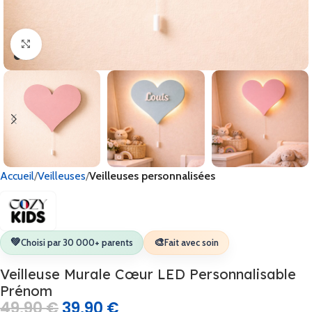
Cliquez pour agrandir
Accueil
Veilleuses
Veilleuses personnalisées
💚
🎨
Choisi par 30 000+ parents
Fait avec soin
Veilleuse Murale Cœur LED Personnalisable
Prénom
49,90
€
39,90
€