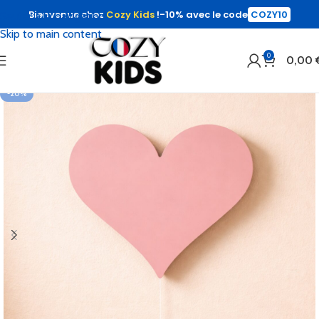
Bienvenue chez
Cozy Kids
!
-10% avec le code
COZY10
Sauter à la navigation
Skip to main content
0
0,00
-20%