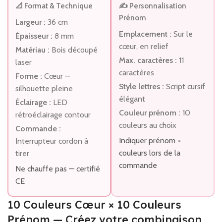
📐 Format & Technique
✍️ Personnalisation
Prénom
Largeur :
36 cm
Emplacement :
Sur le
Épaisseur :
8 mm
cœur, en relief
Matériau :
Bois découpé
Max. caractères :
11
laser
caractères
Forme :
Cœur —
Style lettres :
Script cursif
silhouette pleine
élégant
Éclairage :
LED
Couleur prénom :
10
rétroéclairage contour
couleurs au choix
Commande :
Indiquer prénom +
Interrupteur cordon à
couleurs lors de la
tirer
commande
Ne chauffe pas — certifié
CE
10 Couleurs Cœur × 10 Couleurs
Prénom — Créez votre combinaison