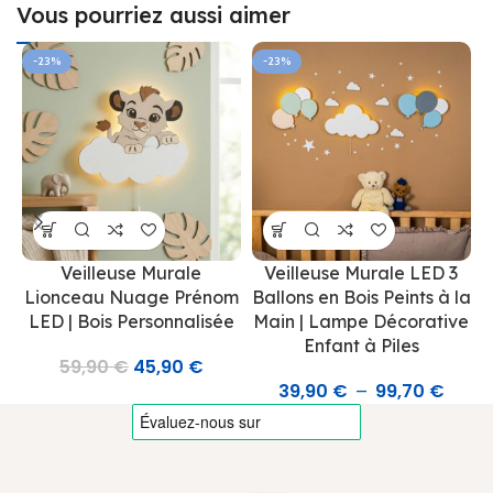
Vous pourriez aussi aimer
-23%
-23%
Veilleuse Murale
Veilleuse Murale LED 3
Lionceau Nuage Prénom
Ballons en Bois Peints à la
M
LED | Bois Personnalisée
Main | Lampe Décorative
Enfant à Piles
59,90
€
45,90
€
39,90
€
99,70
€
–